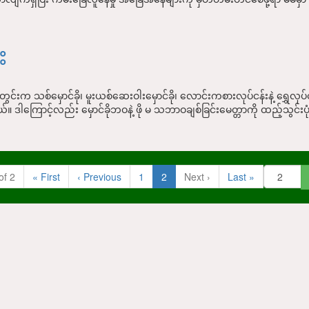
း
တွင်းက သစ်မှောင်ခို၊ မူးယစ်ဆေးဝါးမှောင်ခို၊ လောင်းကစားလုပ်ငန်းနဲ့ ရွှေလု
မယ်။ ဒါကြောင့်လည်း မှောင်ခိုဘဝနဲ့ ဖို မ သဘာဝချစ်ခြင်းမေတ္တာကို ထည့်သွင်
(
of 2
«
First
‹
Previous
1
2
Next
›
Last
»
c
u
r
r
e
n
t
)