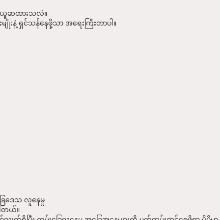
ယ်လို့ ယူဆထားသလဲ။
မျိုးနဲ့ ရှင်သန်နေဖို့သာ အရေးကြီးတာပါ။
ခြေဒေသ လူနေမှု
ပါတယ်။
ော်လျက်ရှိပြီး ကမ်းခြေလူနေမှု အခြေအနေများကို မှတ်တမ်းတင်စေဖို့ရာ မ