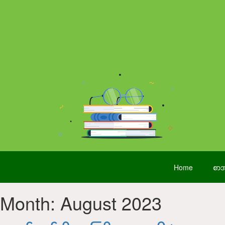
Home
စာအ
Month:
August 2023