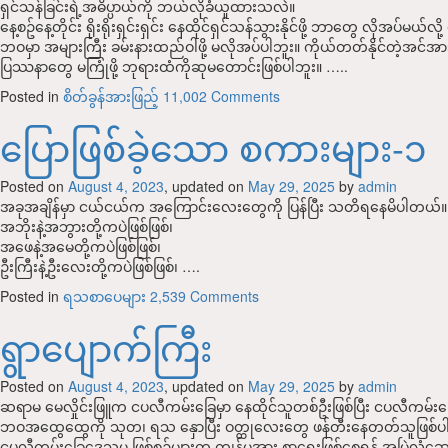
ရှင်သန်ခြင်းရဲ့အဓိပ္ပာယ်ကို ဘယ်လိုခံယူထားသလဲ။
နေ့စဥ်နေ့တိုင်း ရိုးရိုးရှင်းရှင်း နေထိုင်ရှင်သန်သွားနိုင်ဖို့ ဘာတွေ လိုအပ်မ
ဘဝမှာ အများကြီး ခမ်းနားထည်ဝါဖို့ မလိုအပ်ပါဘူး။ ကိုယ်တတ်နိုင်တဲ့အင်အား
ပြဿနာတွေ မကြုံဖို့ ဘုရားထံကိုဆုမတောင်းဖြစ်ပါဘူး။ …..
Posted in
စိတ်ခွန်အားဖြည့်
11,002 Comments
ပြောဖြစ်ခဲ့သော စကားများ-၁
Posted on
August 4, 2023
, updated on
May 29, 2025
by
admin
အခုအချိန်မှာ ငယ်ငယ်က အကြောင်းလေးတွေကို ပြန်ပြီး သတိရနေမိပါတယ်။
အဘိုးနဲ့အဘွားတို့ကပဲဖြစ်ဖြစ်၊
အဖေနဲ့အမေတို့ကပဲဖြစ်ဖြစ်၊
ဦးကြီးနဲ့ဦးလေးတို့ကပဲဖြစ်ဖြစ်၊ ….
Posted in
ရသစာပေများ
2,539 Comments
‌ရွာပျောက်ကြီး
Posted on
August 4, 2023
, updated on
May 29, 2025
by
admin
ဆရာမ မေလှိုင်းဖြူက ငပလီကမ်းခြေမှာ နေထိုင်သူတစ်ဦးဖြစ်ပြီး ငပလီကမ်း
ဘဝအထွေထွေကို သုတ၊ ရသ နှောပြီး ဝတ္ထုလေးတွေ ဖန်တီးနေတတ်သူဖြစ်
ငပလီကမ်းခြေဒေသမှ ဖြစ်စဥ်များက ကျွန်မအား စာရေးဖြစ်စေရန် အမြဲလှုံ့ဆ