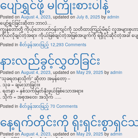
ပျော်ရွှင်ဖို့ မကြိုးစားပါနဲ့
Posted on
August 4, 2023
, updated on
July 8, 2025
by
admin
ပျော်ရွှင်ခြင်းဆိုတာ ဘာလဲ…
ကျွန်တော်တို့ ကိုယ့်ဘေးပတ်ဝန်းကျင်ကို သတိထားကြည့်မိရင် လူအများစုဟာ
ကိုယ်လိုချင်တဲ့အရာ၊ ကိုယ်ဖြစ်ချင်တဲ့အဖြစ်အပျက်ကို ရရှိပိုင်ဆိုင်တဲ့အခါ ပ
Posted in
စိတ်ခွန်အားဖြည့်
12,293 Comments
နားလည်ခွင့်လွှတ်ခြင်း
Posted on
August 4, 2023
, updated on
May 29, 2025
by
admin
“သုခရတနာသိုက်” ဆိုတာ အမှန်တော့ –
. သုခ = ချမ်းသာခြင်း။
. ရတနာ = နှစ်သက်မြတ်နိုးဖွယ်ဖြစ်သောအရာ။
. သိုက် = အစုအဝေး၊ အသိုက် …..
Posted in
စိတ်ခွန်အားဖြည့်
70 Comments
နေ့ရက်တိုင်းကို ရိုးရှင်းစွာရှင်
Posted on
August 4, 2023
, updated on
May 29, 2025
by
admin