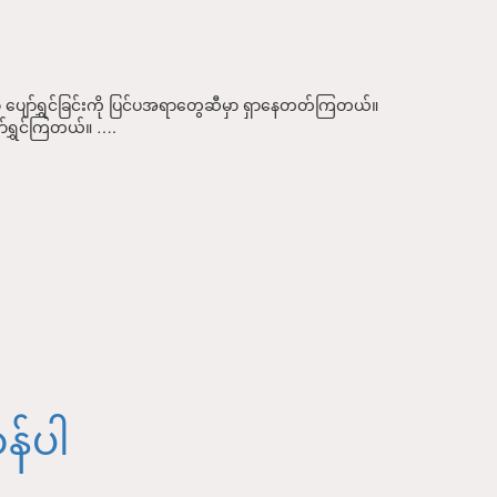
 ပျော်ရွှင်ခြင်းကို ပြင်ပအရာတွေဆီမှာ ရှာနေတတ်ကြတယ်။
ျော်ရွှင်ကြတယ်။ ….
သန်ပါ