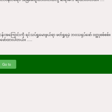
ပ်ငန်းအကြောင်းကို ရင်သပ်ရှုမောဖွယ်ရာ ဖတ်ရှုရမဲ့ ဘဝသရုပ်ဖော် ဝတ္ထုစစ်စစ်။
းပုံဖော်ထားပါတယ်။ …..