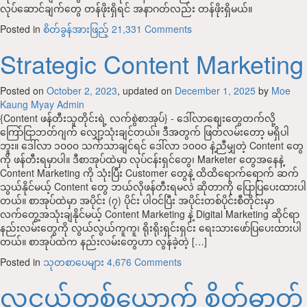
လုပ်ဆောင်ချက်တွေ တန်ဖိုးရှိရင် အနာဂတ်လည်း တန်ဖိုးရှိမယ်။
Posted in
စိတ်ခွန်အားဖြည့်
21,331 Comments
Strategic Content Marketing
Posted on
October 2, 2023
, updated on
December 1, 2025
by
Moe
Kaung Myay Admin
{Content ဖန်တီးသူတိုင်းရဲ့ လက်စွဲစာအုပ်} -‌ ဒေါ်လာစျေးတွေတက်လို့
ကြော်ငြာဘတ်ဂျက် လျှော့သုံးချင်တယ်။ ဒီအတွက် ဖြတ်လမ်းတော့ မရှိပါ
ဘူး။ ဒေါ်လာ ၁၀၀၀ သက်သာချင်ရင် ဒေါ်လာ ၁၀၀၀ နဲ့ညီမျှတဲ့ Content တွေ
ကို ဖန်တီးရမှာပါ။ ဒီစာအုပ်ထဲမှာ လုပ်ငန်းရှင်တွေ၊ Marketer တွေအနေနဲ့
Content Marketing ကို သုံးပြီး Customer တွေနဲ့ ထိထိရောက်ရောက် ဆက်
သွယ်နိုင်မယ့် Content တွေ ဘယ်လိုဖန်တီးရမလဲ ဆိုတာကို ပြောပြပေးထားပါ
တယ်။ စာအုပ်ထဲမှာ အပိုင်း (၇) ပိုင်း ပါဝင်ပြီး အပိုင်းတစ်ပိုင်းစီတိုင်းမှာ
လက်တွေ့အသုံးချနိုင်မယ့် Content Marketing နဲ့ Digital Marketing ဆိုင်ရာ
နည်းလမ်းတွေကို လွယ်လွယ်ကူကူ၊ ရိုးရိုးရှင်းရှင်း ရေးသားဖော်ပြပေးထားပါ
တယ်။ စာအုပ်ထဲက နည်းလမ်းတွေဟာ လွန်ခဲ့တဲ့ […]
Posted in
သုတစာပေများ
4,676 Comments
လူငယ်တစ်ယောက် စိတ်ဓာတ်