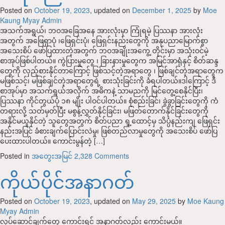
Posted on
October 19, 2023
, updated on
December 1, 2025
by
Moe
Kaung Myay Admin
အသက်အရွယ်၊ ဘဝအခြေအနေ အားလုံးမှာ ကြုံရမဲ့ ပြဿနာ အားလုံး
အတွက် အဖြေရှာပုံ ၊ဖြေရှင်းပုံ၊ ဖြေရှင်းနည်းတွေကို အနုပညာမြောက်စွာ
အသေးစိပ် ဖော်ပြထားတဲ့အတွက် ဘဝအချိုးအကွေ့ တိုင်းမှာ အသုံးဝင်မဲ့
စာအုပ်ဖြစ်ပါတယ်။ ကွဲပြားမှုတွေ ၊ ခြားနားမှုတွေက အမြင်အာရုံနှင့် စိတ်ဆန္ဒ
တွေကို လှည့်စားနိုင်တာကြောင့် ဖြစ်သင့်တဲ့အရာတွေ ၊ ဖြစ်ချင်တဲ့အရာတွေက
မဖြစ်သင့်၊ မဖြစ်ချင်တဲ့အရာတွေရဲ့ စားသုံးခြင်းကို ခံရပါတယ်။ဒါကြောင့် ဒီ
စာအုပ်မှာ အသက်ရွယ်အလိုက် အဓိကနဲ့ သာမညကို မြင်တွေ့စေနိုင်ပြီး၊
ပြဿနာ ကိုင်တွယ်ပုံ ၁၈ မျိုး ပါဝင်ပါတယ်။ စုံစည်းခြင်၊ ခွဲခွာခြင်းတွေကို ကံ
တရားလို့ သတ်မှတ်ပြီး မစွန့်လွှတ်နိုင်ခြင်း၊ မဖြတ်တောက်နိုင်ခြင်းတွေကို
အနိုင်မယူနိုင်တဲ့ သူတွေအတွက် စိတ်ပညာ ရှု့ထောင့်မှ သိပ္ပံနည်းကျ ဖြေရှင်း
နည်းအပြင် ခံစားချက်ပြောင်းလဲမှု၊ ဖြစ်တည်လာမှုတွေကို အသေးစိပ် ဖော်ပြ
ပေးထားပါတယ်။ ‌ကောင်းမွန်တဲ့ […]
Posted in
အတွေးအမြင်
2,328 Comments
ကိုယ်ပိုင်အနာဂတ်
Posted on
October 19, 2023
, updated on
May 29, 2025
by
Moe Kaung
Myay Admin
လုပ်ဆောင်ချက်တွေ ကောင်းရင် အနာဂတ်လည်း ကောင်းမယ်။