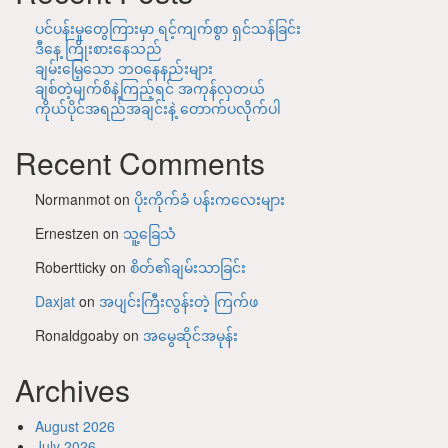
ပင်ပန်းမှုတွေကြားမှာ ရင့်ကျက်စွာ ရှင်သန်ခြင်း
ဒီနေ့ ကြိုးစားနေသည်
ချမ်းမြေ့သော ဘဝနေနည်းများ
ချစ်တဲ့မျက်စိနဲ့ကြည့်ရင် အကုန်လှတယ်
ကိုယ်ပိုင်အရည်အချင်းနဲ့ တောက်ပလိုက်ပါ
Recent Comments
Normanmot
on
ပိုးကိုက်ခံ ပန်းကလေးများ
Ernestzen
on
သူ့ခြေသံ
Robertticky
on
စိတ်၏ချမ်းသာခြင်း
Daxjat
on
အပျင်းကြီးလွန်းတဲ့ ကြက်ဖ
Ronaldgoaby
on
အမွေဆိုင်အမုန်း
Archives
August 2026
July 2026