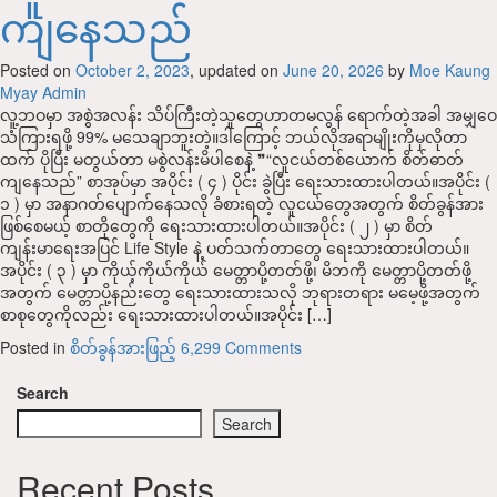
ကျနေသည်
Posted on
October 2, 2023
, updated on
June 20, 2026
by
Moe Kaung
Myay Admin
လူ့ဘဝမှာ အစွဲအလန်း သိပ်ကြီးတဲ့သူတွေဟာတမလွန် ရောက်တဲ့အခါ အမျှဝေ
သံကြားရဖို့ 99% မသေချာဘူးတဲ့။ဒါကြောင့် ဘယ်လိုအရာမျိုးကိုမှလိုတာ
ထက် ပိုပြီး မတွယ်တာ မစွဲလန်းမိပါစေနဲ့ ❞“လူငယ်တစ်ယောက် စိတ်ဓာတ်
ကျနေသည်” စာအုပ်မှာ အပိုင်း ( ၄ ) ပိုင်း ခွဲပြီး ရေးသားထားပါတယ်။အပိုင်း (
၁ ) မှာ အနာဂတ်ပျောက်နေသလို ခံစားရတဲ့ လူငယ်တွေအတွက် စိတ်ခွန်အား
ဖြစ်စေမယ့် စာတိုတွေကို ရေးသားထားပါတယ်။အပိုင်း ( ၂ ) မှာ စိတ်
ကျန်းမာရေးအပြင် Life Style နဲ့ ပတ်သက်တာတွေ ရေးသားထားပါတယ်။
အပိုင်း ( ၃ ) မှာ ကိုယ့်ကိုယ်ကိုယ် မေတ္တာပို့တတ်ဖို့၊ မိဘကို မေတ္တာပို့တတ်ဖို့
အတွက် မေတ္တာပို့နည်းတွေ ရေးသားထားသလို ဘုရားတရား မမေ့ဖို့အတွက်
စာစုတွေကိုလည်း ရေးသားထားပါတယ်။အပိုင်း […]
Posted in
စိတ်ခွန်အားဖြည့်
6,299 Comments
Search
Search
Recent Posts