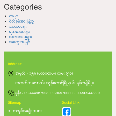
Categories
ကဗျာ
စိတ်ခွန်အားဖြည့်
ဘာသာရေး
ရသစာပေများ
သုတစာပေများ
အတွေးအမြင်
Address:
အမှတ် - ၁၅၈ (ပထမထပ်)၊ လမ်း (၅၀)
အထက်ဘလောက်၊ ပုဇွန်တောင်မြို့နယ်၊ ရန်ကုန်မြို့။
ဖုန်း - 09-444987928, 09-969700606, 09-969448831
Sitemap
Social Link
စာအုပ်အမျိုးအစား