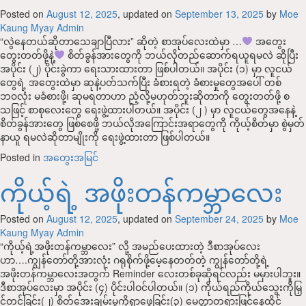
Posted on
August 12, 2025
, updated on
September 13, 2025
by
Moe
Kaung Myay Admin
“လွဲနေတယ်ဆိုတာသေချာပြီလား” ဆိုတဲ့ စာအုပ်လေးထဲမှာ …
အတွေး
တွေးတတ်ဖို့နဲ့
စိတ်ခွန်အားတွေကို ဘယ်လိုတည်ဆောက်ရယူရမလဲ ဆိုပြီး
အပိုင်း (၂) ပိုင်းခွဲကာ ရေးသားထားတာ ဖြစ်ပါတယ်။ အပိုင်း (၁) မှာ လူငယ်
တွေရဲ့ အတွေးထဲမှာ ဆုနဲ့ပတ်သက်ပြီး ခံစားရတဲ့ ခံစားမှုတွေအပေါ် တစ်
ဘ၀လုံး မခံစားဖို့၊ ဆုမရတာဟာ ညံ့လို့မဟုတ်ဘူးဆိုတာကို တွေးတတ်ဖို့ စ
သဖြင့် စာစုလေးတွေ ရေးဖွဲ့ထားပါတယ်။ အပိုင်း (၂ ) မှာ လူငယ်တွေအနေနဲ့
စိတ်ခွန်အားတွေ ဖြစ်စေဖို့ ဘယ်လိုအကြောင်းအရာတွေကို ကိုယ့်စိတ်မှာ စွဲမှတ်
နာယူ ရမလဲဆိုတာမျိုးကို ရေးဖွဲ့ထားတာ ဖြစ်ပါတယ်။
Posted in
အတွေးအမြင်
ကိုယ့်ရဲ့ အဖိုးတန်ကမ္ဘာလေး
Posted on
August 12, 2025
, updated on
September 24, 2025
by
Moe
Kaung Myay Admin
“ကိုယ့်ရဲ့အဖိုးတန်ကမ္ဘာလေး” လို့ အမည်ပေးထားတဲ့ ဒီစာအုပ်လေး
ဟာ….ကျွန်တော်တို့အားလုံး ဂရုစိုက်ဖို့မေ့နေတတ်တဲ့ ကျွန်တော်တို့ရဲ့
အဖိုးတန်ကမ္ဘာလေးအတွက် Reminder လေးတစ်ခုဆိုရင်လည်း မမှားပါဘူး။
ဒီစာအုပ်လေးမှာ အပိုင်း (၄) ပိုင်းပါဝင်ပါတယ်။ (၁) ကိုယ်ရည်ကိုယ်သွေးကိုမြှ
င့်တင်ခြင်း(၂) စိတ်အေးချမ်းမှုကိုရှာဖွေခြင်း(၃) မေတ္တာတရားဖြင့်နေထိုင်