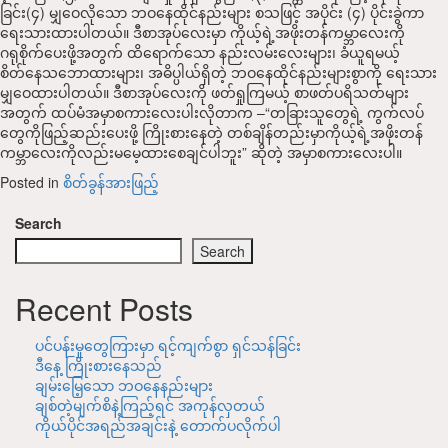
ခြင်း(၄) မျှဝေလိုသော ဘဝနေထိုင်နည်းများ စသဖြင့် အပိုင်း (၄) ပိုင်းခွဲကာ
ရေးသားထားပါတယ်။ ဒီစာအုပ်လေးမှာ ကိုယ့်ရဲ့အဖိုးတန်ကမ္ဘာလေးကို
ဂရုစိုက်ပေးဖို့အတွက် ထိရောက်သော နည်းလမ်းလေးများ၊ ခံယူရမယ့်
စိတ်နေသဘောထားများ၊ အဓိပ္ပါယ်ရှိတဲ့ ဘဝနေထိုင်နည်းများစွာကို ရေးသား
မျှဝေထားပါတယ်။ ဒီစာအုပ်လေးကို ဖတ်ရှုကြမယ့် စာဖတ်ပရိသတ်များ
အတွက် ထပ်မံအမှာစကားလေးပါးလိုတာက –“တခြားသူတွေရဲ့ ကွက်လပ်
တွေကိုဖြည့်ဆည်းပေးဖို့ ကြိုးစားနေတဲ့ တစ်ချိန်တည်းမှာကိုယ့်ရဲ့အဖိုးတန်
ကမ္ဘာလေးကိုလည်းမမေ့ထားစေချင်ပါဘူး” ဆိုတဲ့ အမှာစကားလေးပါ။
Posted in
စိတ်ခွန်အားဖြည့်
Search
Search
Recent Posts
ပင်ပန်းမှုတွေကြားမှာ ရင့်ကျက်စွာ ရှင်သန်ခြင်း
ဒီနေ့ ကြိုးစားနေသည်
ချမ်းမြေ့သော ဘဝနေနည်းများ
ချစ်တဲ့မျက်စိနဲ့ကြည့်ရင် အကုန်လှတယ်
ကိုယ်ပိုင်အရည်အချင်းနဲ့ တောက်ပလိုက်ပါ