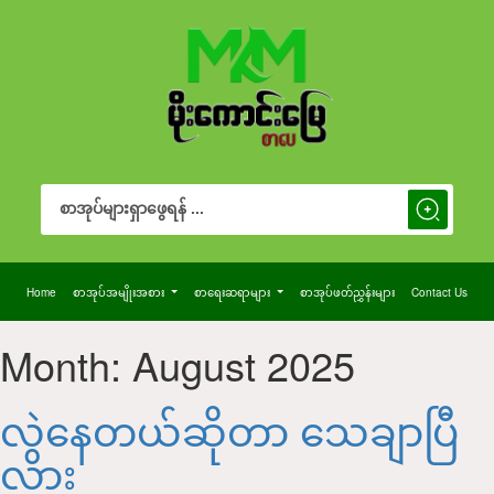
Search Button
Search
for:
Home
စာအုပ်အမျိုးအစား
စာရေးဆရာများ
စာအုပ်ဖတ်ညွှန်းများ
Contact Us
Month:
August 2025
လွဲနေတယ်ဆိုတာ သေချာပြီ
လား