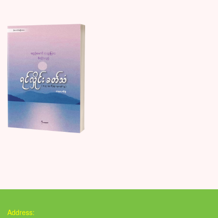
Address: