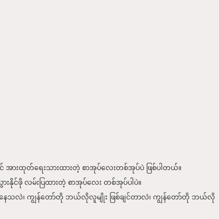
ာင် အားထုတ်ရေးသားထားတဲ့ စာအုပ်လေးတစ်အုပ်ပဲ ဖြစ်ပါတယ်။
းနိုင်ဖို လမ်းပြထားတဲ့ စာအုပ်လေး တစ်အုပ်ပါပဲ။
ြစ်နေသလဲ၊ ကျွန်တော်တို ဘယ်လိုလူမျိုး ဖြစ်ချင်တာလဲ၊ ကျွန်တော်တို ဘယ်လို