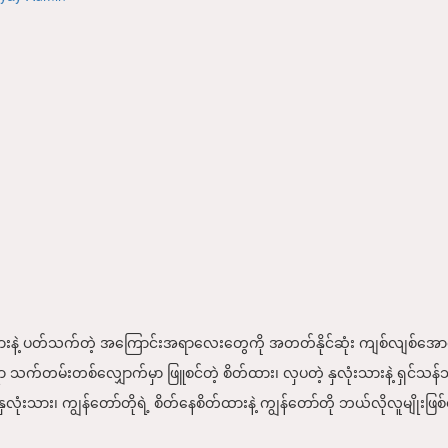
ံးသားနဲ့ ပတ်သက်တဲ့ အကြောင်းအရာလေးတွေကို အတတ်နိုင်ဆုံး ကျစ်လျစ်အေ
်တမ်းတစ်လျှောက်မှာ ဖြူစင်တဲ့ စိတ်ထား၊ လှပတဲ့ နှလုံးသားနဲ့ ရှင်သန်သွာ
နှလုံးသား၊ ကျွန်တော်တိုရဲ့ စိတ်နေစိတ်ထားနဲ့ ကျွန်တော်တို ဘယ်လိုလူမျိုးဖ