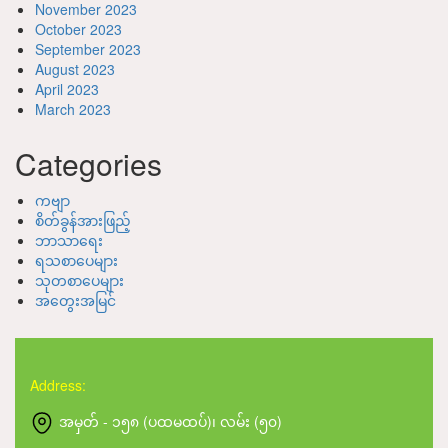
November 2023
October 2023
September 2023
August 2023
April 2023
March 2023
Categories
ကဗျာ
စိတ်ခွန်အားဖြည့်
ဘာသာရေး
ရသစာပေများ
သုတစာပေများ
အတွေးအမြင်
Address:
အမှတ် - ၁၅၈ (ပထမထပ်)၊ လမ်း (၅၀)