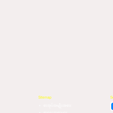
Sitemap
S
စာအုပ်အမျိုးအစား
စာရေးဆရာများ