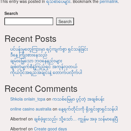
This entry was posted in
ရသစာပေများ
. Bookmark the
permalink
.
Search
Search
Recent Posts
ပင်ပန်းမှုတွေကြားမှာ ရင့်ကျက်စွာ ရှင်သန်ခြင်း
ဒီနေ့ ကြိုးစားနေသည်
ချမ်းမြေ့သော ဘဝနေနည်းများ
ချစ်တဲ့မျက်စိနဲ့ကြည့်ရင် အကုန်လှတယ်
ကိုယ်ပိုင်အရည်အချင်းနဲ့ တောက်ပလိုက်ပါ
Recent Comments
Shkola onlain_tcpa
on
ကသစ်မြေမှာ ပွင့်တဲ့ အချစ်ပန်း
online casino australia
on
နေ့ရက်တိုင်းကို ရိုးရှင်းစွာရှင်သန်ပါ
Albertnef
on
ချစ်ခဲ့ဖူးသည်၊ သို့သော်… ကျွန်မ အခု သန်မာနေပြီ
Albertnef
on
Create good days