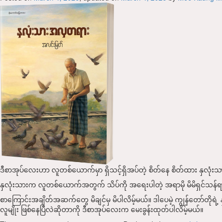
ဒီစာအုပ်လေးဟာ လူတစ်ယောက်မှာ ရှိသင့်ရှိအပ်တဲ့ စိတ်နေ စိတ်ထား နှလု
နှလုံးသားက လူတစ်ယောက်အတွက် သိပ်ကို အရေးပါတဲ့ အရာမို မိမိရှင်သန်ရာ သက
စာကြောင်းအချိတ်အဆက်တွေ မိချင်မှ မိပါလိမ့်မယ်။ ဒါပေမဲ့ ကျွန်တော်တိုရဲ့ 
လူမျိုး ဖြစ်နေပြီလဲဆိုတာကို ဒီစာအုပ်လေးက မေးခွန်းထုတ်ပါလိမ့်မယ်။