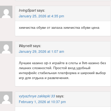
IrvingSpart
says:
January 25, 2026 at 4:35 pm
химчистка обуви от запаха химчистка обуви цена
Waynelit
says:
January 29, 2026 at 1:07 am
Лучшее казино up-x играйте в слоты и live-казино без
лишних сложностей. Простой вход удобный
интерфейс стабильная платформа и широкий выбор
игр для отдыха и развлечения.
vytyazhnye zaklepki 33
says:
February 1, 2026 at 10:37 pm