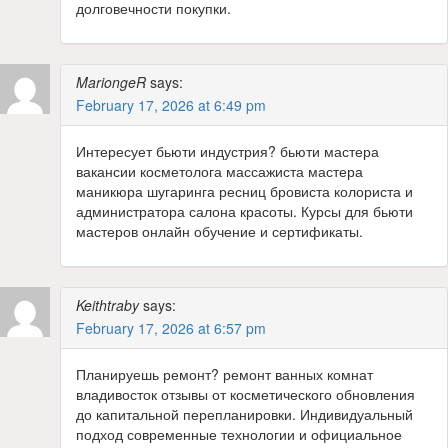
долговечности покупки.
MariongeR
says:
February 17, 2026 at 6:49 pm
Интересует бьюти индустрия? бьюти мастера
вакансии косметолога массажиста мастера
маникюра шугаринга ресниц бровиста колориста и
администратора салона красоты. Курсы для бьюти
мастеров онлайн обучение и сертификаты.
Keithtraby
says:
February 17, 2026 at 6:57 pm
Планируешь ремонт? ремонт ванных комнат
владивосток отзывы от косметического обновления
до капитальной перепланировки. Индивидуальный
подход современные технологии и официальное