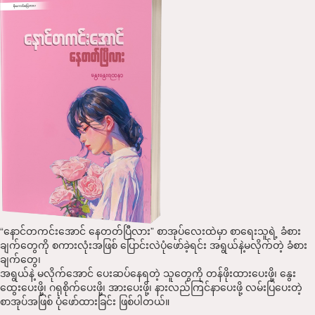
“နောင်တကင်းအောင် နေတတ်ပြီလား” စာအုပ်လေးထဲမှာ စာရေးသူရဲ့ ခံစား
ချက်တွေကို စကားလုံးအဖြစ် ပြောင်းလဲပုံဖော်ခဲ့ရင်း အရွယ်နဲ့မလိုက်တဲ့ ခံစား
ချက်တွေ၊
အရွယ်နဲ့ မလိုက်အောင် ပေးဆပ်နေရတဲ့ သူတွေကို တန်ဖိုးထားပေးဖို့၊ နွေး
ထွေးပေးဖို့၊ ဂရုစိုက်ပေးဖို့၊ အားပေးဖို့၊ နားလည်ကြင်နာပေးဖို့ လမ်းပြပေးတဲ့
စာအုပ်အဖြစ် ပုံဖော်ထားခြင်း ဖြစ်ပါတယ်။