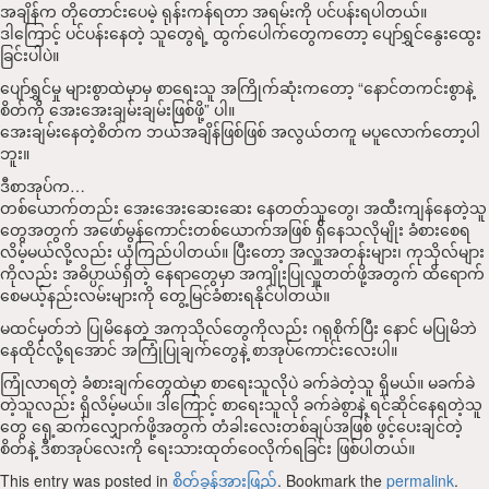
အချိန်က တိုတောင်းပေမဲ့ ရုန်းကန်ရတာ အရမ်းကို ပင်ပန်းရပါတယ်။
ဒါကြောင့် ပင်ပန်းနေတဲ့ သူတွေရဲ့ ထွက်ပေါက်တွေကတော့ ပျော်ရွှင်နွေးထွေး
ခြင်းပါပဲ။
ပျော်ရွှင်မှု များစွာထဲမှာမှ စာရေးသူ အကြိုက်ဆုံးကတော့ “နောင်တကင်းစွာနဲ့
စိတ်ကို အေးအေးချမ်းချမ်းဖြစ်ဖို့” ပါ။
အေးချမ်းနေတဲ့စိတ်က ဘယ်အချိန်ဖြစ်ဖြစ် အလွယ်တကူ မပူလောက်တော့ပါ
ဘူး။
ဒီစာအုပ်က…
တစ်ယောက်တည်း အေးအေးဆေးဆေး နေတတ်သူတွေ၊ အထီးကျန်နေတဲ့သူ
တွေအတွက် အဖော်မွန်ကောင်းတစ်ယောက်အဖြစ် ရှ်ိနေသလိုမျိုး ခံစားစေရ
လိမ့်မယ်လို့လည်း ယုံကြည်ပါတယ်။ ပြီးတော့ အလှူအတန်းများ၊ ကုသိုလ်များ
ကိုလည်း အဓိပ္ပာယ်ရှိတဲ့ နေရာတွေမှာ အကျိုးပြုလှူတတ်ဖို့အတွက် ထိရောက်
စေမယ့်နည်းလမ်းများကို တွေ့မြင်ခံစားရနိုင်ပါတယ်။
မထင်မှတ်ဘဲ ပြုမိနေတဲ့ အကုသိုလ်တွေကိုလည်း ဂရုစိုက်ပြီး နောင် မပြုမိဘဲ
နေထိုင်လို့ရအောင် အကြုံပြုချက်တွေနဲ့ စာအုပ်ကောင်းလေးပါ။
ကြုံလာရတဲ့ ခံစားချက်တွေထဲမှာ စာရေးသူလိုပဲ ခက်ခဲတဲ့သူ ရှိမယ်။ မခက်ခဲ
တဲ့သူလည်း ရှိလိမ့်မယ်။ ဒါကြောင့် စာရေးသူလို ခက်ခဲစွာနဲ့ ရင်ဆိုင်နေရတဲ့သူ
တွေ ရှေ့ဆက်လျှောက်ဖို့အတွက် တံခါးလေးတစ်ချပ်အဖြစ် ဖွင့်ပေးချင်တဲ့
စိတ်နဲ့ ဒီစာအုပ်လေးကို ရေးသားထုတ်ဝေလိုက်ရခြင်း ဖြစ်ပါတယ်။
This entry was posted in
စိတ်ခွန်အားဖြည့်
. Bookmark the
permalink
.