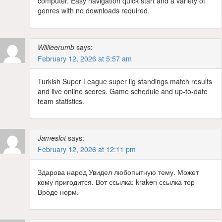
computer. Easy navigation quick start and a variety of
genres with no downloads required.
Willieerumb
says:
February 12, 2026 at 5:57 am
Turkish Super League super lig standings match results
and live online scores. Game schedule and up-to-date
team statistics.
Jameslot
says:
February 12, 2026 at 12:11 pm
Здарова народ Увидел любопытную тему. Может
кому пригодится. Вот ссылка: kraken ссылка тор
Вроде норм.