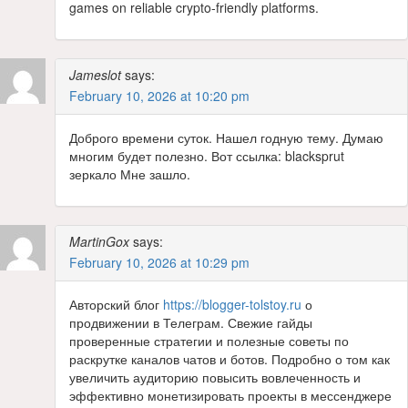
games on reliable crypto-friendly platforms.
Jameslot
says:
February 10, 2026 at 10:20 pm
Доброго времени суток. Нашел годную тему. Думаю
многим будет полезно. Вот ссылка: blacksprut
зеркало Мне зашло.
MartinGox
says:
February 10, 2026 at 10:29 pm
Авторский блог
https://blogger-tolstoy.ru
о
продвижении в Телеграм. Свежие гайды
проверенные стратегии и полезные советы по
раскрутке каналов чатов и ботов. Подробно о том как
увеличить аудиторию повысить вовлеченность и
эффективно монетизировать проекты в мессенджере