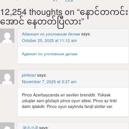
12,254 thoughts on “
နောင်တကင်း
အောင် နေတတ်ပြီလား
”
Адвокат по уголовным делам
says:
October 25, 2025 at 11:12 am
Адвокат по уголовным делам
pinkoaz
says:
November 7, 2025 at 3:37 am
Pinco Azərbaycanda ən sevilən brenddir. Yüksək
uduşlar səni gözləyir pinco oyun sitesi. Pinco az linki
daim işləkdir. Pinco oyun saytında fərqli slotlar var.
顶点小说
says: