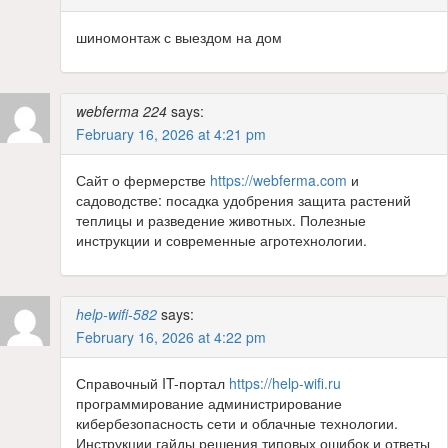
шиномонтаж с выездом на дом
webferma 224
says:
February 16, 2026 at 4:21 pm
Сайт о фермерстве
https://webferma.com
и
садоводстве: посадка удобрения защита растений
теплицы и разведение животных. Полезные
инструкции и современные агротехнологии.
help-wifi-582
says:
February 16, 2026 at 4:22 pm
Справочный IT-портал
https://help-wifi.ru
программирование администрирование
кибербезопасность сети и облачные технологии.
Инструкции гайды решения типовых ошибок и ответы