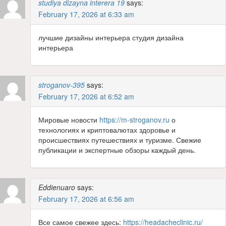
studiya dizayna interera 19
says:
February 17, 2026 at 6:33 am
лучшие дизайны интерьера студия дизайна
интерьера
stroganov-395
says:
February 17, 2026 at 6:52 am
Мировые новости
https://m-stroganov.ru
о
технологиях и криптовалютах здоровье и
происшествиях путешествиях и туризме. Свежие
публикации и экспертные обзоры каждый день.
Eddienuaro
says:
February 17, 2026 at 6:56 am
Все самое свежее здесь:
https://headacheclinic.ru/