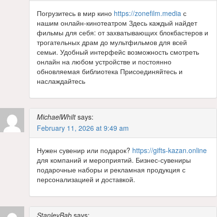
Погрузитесь в мир кино
https://zonefilm.media
с
нашим онлайн-кинотеатром Здесь каждый найдет
фильмы для себя: от захватывающих блокбастеров и
трогательных драм до мультфильмов для всей
семьи. Удобный интерфейс возможность смотреть
онлайн на любом устройстве и постоянно
обновляемая библиотека Присоединяйтесь и
наслаждайтесь
MichaelWhilt
says:
February 11, 2026 at 9:49 am
Нужен сувенир или подарок?
https://gifts-kazan.online
для компаний и мероприятий. Бизнес-сувениры
подарочные наборы и рекламная продукция с
персонализацией и доставкой.
StanleyBab
says: