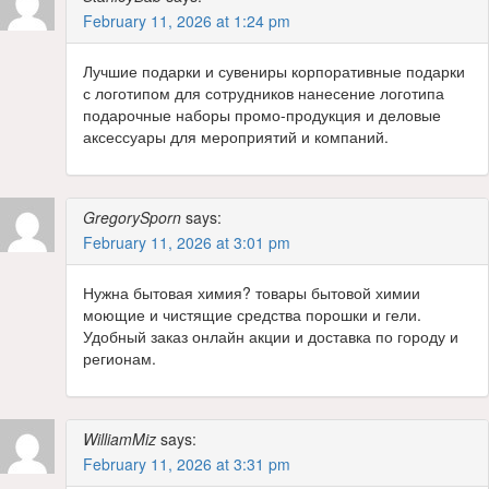
February 11, 2026 at 1:24 pm
Лучшие подарки и сувениры корпоративные подарки
с логотипом для сотрудников нанесение логотипа
подарочные наборы промо-продукция и деловые
аксессуары для мероприятий и компаний.
GregorySporn
says:
February 11, 2026 at 3:01 pm
Нужна бытовая химия? товары бытовой химии
моющие и чистящие средства порошки и гели.
Удобный заказ онлайн акции и доставка по городу и
регионам.
WilliamMiz
says:
February 11, 2026 at 3:31 pm