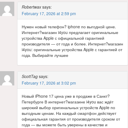
Robertwax
says:
February 17, 2026 at 2:59 pm
Нужен новый телефон? iphone по выгодной цене.
Интернет?магазин i4you предлагает оригинальные
устройства Apple с официальной гарантией
производителя — от года и более. Интернет?магазин
i4you: оригинальные устройства Apple с гарантией от
года. Выбирайте лучшее
ScottTag
says:
February 17, 2026 at 3:02 pm
Новый iPhone 17 цена уже в продаже в Санкт?
Петербурге В интернет?магазине i4you вас ждёт
широкий выбор оригинальных устройств Apple по
выгодным ценам. На каждый смартфон действует
официальная гарантия от производителя сроком от
года — вы можете быть уверены в качестве и