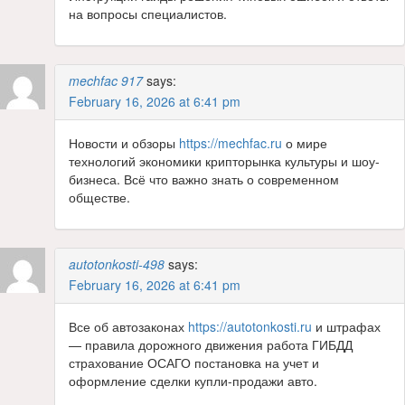
на вопросы специалистов.
mechfac 917
says:
February 16, 2026 at 6:41 pm
Новости и обзоры
https://mechfac.ru
о мире
технологий экономики крипторынка культуры и шоу-
бизнеса. Всё что важно знать о современном
обществе.
autotonkosti-498
says:
February 16, 2026 at 6:41 pm
Все об автозаконах
https://autotonkosti.ru
и штрафах
— правила дорожного движения работа ГИБДД
страхование ОСАГО постановка на учет и
оформление сделки купли-продажи авто.