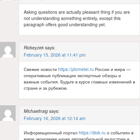
Asking questions are actually pleasant thing if you are
not understanding something entirely, except this
paragraph offers good understanding yet.
Rickeyzek
says:
February 15, 2026 at 11:41 pm
Свежие новости
https://plometei.ru
России и мира —
оперативные публикации экспертные обзоры и
важные события. Будьте в курсе главных изменений в
стране и за рубежом.
Michaeltraig
says:
February 16, 2026 at 12:14 am
Информационный портал
https://diok.ru
о событиях в
мире экономике науке автомобильной индустрии и