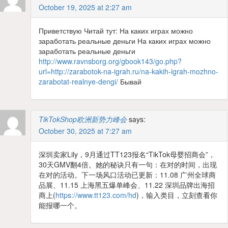
October 19, 2025 at 2:27 am
Приветствую Читай тут: На каких играх можно
заработать реальные деньги На каких играх можно
заработать реальные деньги
http://www.ravnsborg.org/gbook143/go.php?
url=http://zarabotok-na-igrah.ru/na-kakih-igrah-mozhno-
zarabotat-realnye-dengi/
Бывай
TikTokShop欧洲新势力峰会
says:
October 30, 2025 at 7:27 am
深圳卖家Lily，9月通过TT123报名“TikTok母婴招商会”，
30天GMV翻4倍。她的秘诀只有一句：在对的时间，出现
在对的活动。下一场风口活动已更新：11.08 广州全球商
品展、11.15 上海黑五爆单峰会、11.22 深圳品牌出海招
商上(
https://www.tt123.com/hd
)，输入类目，立刻查看你
能报哪一个。