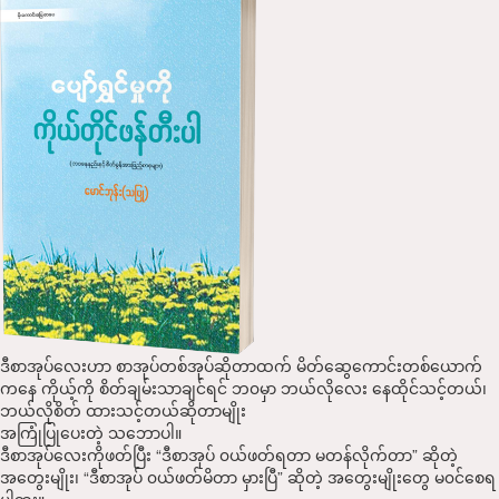
ဒီစာအုပ်လေးဟာ စာအုပ်တစ်အုပ်ဆိုတာထက် မိတ်ဆွေကောင်းတစ်ယောက်
ကနေ ကိုယ့်ကို စိတ်ချမ်းသာချင်ရင် ဘ၀မှာ ဘယ်လိုလေး နေထိုင်သင့်တယ်၊
ဘယ်လိုစိတ် ထားသင့်တယ်ဆိုတာမျိုး
အကြုံပြုပေးတဲ့ သဘောပါ။
ဒီစာအုပ်လေးကိုဖတ်ပြီး “ဒီစာအုပ် ၀ယ်ဖတ်ရတာ မတန်လိုက်တာ” ဆိုတဲ့
အတွေးမျိုး၊ “ဒီစာအုပ် ၀ယ်ဖတ်မိတာ မှားပြီ” ဆိုတဲ့ အတွေးမျိုးတွေ မ၀င်စေရ
ပါဘူး။