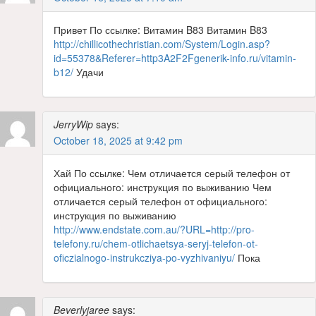
Привет По ссылке: Витамин B83 Витамин B83
http://chillicothechristian.com/System/Login.asp?
id=55378&Referer=http3A2F2Fgenerik-info.ru/vitamin-
b12/
Удачи
JerryWip
says:
October 18, 2025 at 9:42 pm
Хай По ссылке: Чем отличается серый телефон от
официального: инструкция по выживанию Чем
отличается серый телефон от официального:
инструкция по выживанию
http://www.endstate.com.au/?URL=http://pro-
telefony.ru/chem-otlichaetsya-seryj-telefon-ot-
oficzialnogo-instrukcziya-po-vyzhivaniyu/
Пока
Beverlyjaree
says: