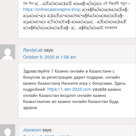
শুভ দিন а¦…а¦Ёа¦Іа¦ѕа¦‡а¦Ё а¦ња§‹а¦Їа¦ја¦ѕ এই লিঙ্কটি পড়ুন –
https://onlinecasinospins.shop
а¦•а§Ќа¦Їа¦ѕа¦ёа¦їа¦Ёа§‹
а¦џа¦ѕа¦•а¦ѕ а¦‡а¦Ёа¦•а¦ѕа¦®а¦•а§Ќа¦Їа¦ѕа¦ёа¦їа¦Ёа§‹
а¦џа¦ѕа¦•а¦ѕ а¦Ўа¦їа¦Єа§‹а¦ња¦їа¦џа¦…а¦Ёа¦Іа¦ѕа¦‡а¦Ё
а¦•а§Ќа¦Їа¦ѕа¦ёа¦їа¦Ёа§‹ а¦…а§Ќа¦Їа¦ѕа¦Є শুভকামনা
RandyLab
says:
October 9, 2025 at 1:08 am
Здравствуйте 1 Казино онлайн в Казахстане с
бонусом за регистрацию дарит подарки. онлайн
казино Казахстана Начните игру с бонусами. Здесь
подробней:
https://1-win-2025.com
vavada казино
онлайн Казахстан входтоп онлайн казино
Казахстанпин ап казино онлайн Казахстан Будь
здоров
Joycecon
says: