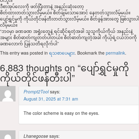
ဒီစာအုပ်လေးကို ဖတ်ပြီးတာနဲ့ အနည်းဆုံးတော့
စိတ်ထားတတ်သွားလိမ့်မယ်။ စိတ်ချမ်းသာအောင် နေတတ်သွားလိမ့်မယ်။
ပျော်ရွှင်မှုကို ကိုယ်တိုင်ဖန်တီးတတ်သွားလိမ့်မယ်။ စိတ်ခွန်အားတွေ ဖြစ်သွားပါ
လိမ့်မယ်။
“ဘ၀မှာ ခဏခဏ အရှုံးတွေနဲ့ ရင်ဆိုင်ရတဲ့အခါ သူသူကိုယ်ကိုယ် အနည်းနဲ့
အများ စိတ်ဓာတ်ကျတတ်ပါတယ်။ စိတ်ဓာတ်ကျတဲ့အခါ ကိုယ့်ရဲ့ငယ်ဘ၀ကို
ခဏလောက် ပြန်သတိရလိုက်ပါ”
This entry was posted in
ရသစာပေများ
. Bookmark the
permalink
.
6,883 thoughts on “
ပျော်ရွှင်မှုကို
ကိုယ်တိုင်ဖန်တီးပါ
”
Prompt2Tool
says:
August 31, 2025 at 7:31 am
The color scheme is easy on the eyes.
Lhanegoose
says: