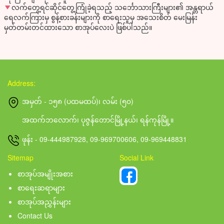
လက်တွေ့ရင်ဆိုင်တွေ့ကြုံခဲ့ရသည့် သင်္ဘောသားကြီးများ၏ အန္တရာယ်
ရေလက်ကြားမှ စွန့်စားခန်းများကို စာရေးသူမှ အသေးစိတ် မေးမြန်း
မှတ်တမ်းတင်ထားသော စာအုပ်လေးပဲ ဖြစ်ပါသည်။
Address:
အမှတ် - ၁၅၈ (ပထမထပ်)၊ လမ်း (၅၀)
အထက်ဘလောက်၊ ပုဇွန်တောင်မြို့နယ်၊ ရန်ကုန်မြို့။
ဖုန်း - 09-444987928, 09-969700606, 09-969448831
Sitemap
Social Link
စာအုပ်အမျိုးအစား
စာရေးဆရာများ
စာအုပ်အညွှန်းများ
Contact Us