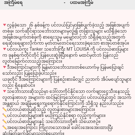
အကြိမ်ရေ
-
ပထမအကြိမ်
လွန်ခဲ့သော ၂၆ နှစ်ခန့်က ပင်လယ်ပြင်မှာဖြစ်ပျက်ခဲ့သည့် အဖြစ်အပျက်
တစ်ခု၊ သက်ဆိုင်ရာသ‌‌င်္ဘောသားများမှလွဲ၍ တခြားသူများ မသိရှိခဲ့သော
အဖြစ်အပျက်တစ်ခုကို စာရေးသူမှ မမျှော်လင့်ဘဲ သိရှိခဲ့ရသည့်အတွက်
ရေဆုံးရေဖျားလိုက်ကာ မှတ်တမ်းတင်ရေးသားခဲ့ရသော စာအုပ်တစ်အုပ်။
ပင်လယ်ကူး Tanker သင်္ဘောကြီး MT LOUISA ကို ပင်လယ်ဓားပြများ
က ခုနစ်ရက်တိုင်တိုင် ပြန်ပေးဆွဲခဲ့ပြီးနောက် မထင်မှတ်ဘဲ ပြန်လည်
လွတ်မြောက်လာသည့်အကြောင်း။
ဒီအကြောင်းများကို မြန်မာသင်္ဘောသားတစ်ယောက်မှ ပြန်မပြောချင်
သော်လည်း ပြန်ပြောခဲ့ပါသည်။
ယခုတိုင် ဒီအကြောင်းများကို ပြန်စဉ်းစားမိလျှင် ညဘက် အိပ်မပျော်သူများ
လည်း ရှိနေဆဲပင်။
သင်္ဘောသားဆိုသည်မှာ ဒေါ်လာကိုင်နိုင်သော လက်ဖျားငွေသီးနေသည့်
လူတန်းစားဟု အများက ထင်မြင်ကြသော်လည်း ပင်လယ်ပြင်တွင် အသက်
အန္တရာယ် အချိန်မရွေးကျရောက်နိုင်‌ကြောင်းကို သိရှိသူ နည်းပါသည်။
ပင်လယ်ဓားပြဆိုသည့် လူတန်းစားများအကြောင်း။
ပင်လယ်ဓားပြများ၏ မယုံကြည်နိုင်စရာ လှည့်ကွက်များ။
ပင်လယ်ဓားပြများနှင့် သင်္ဘောသားတို့၏ သံယောဇဉ်။
အရေးအကြောင်း ကြုံလာသောအခါ ခေါင်းအေးအေးထားပြီး
ဆုံးဖြတ်ချက်ခိုင်မာသူတစ်ယောက်။