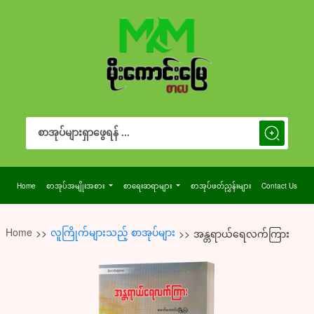
Search Button
Search
for:
Home
စာအုပ်အမျိုးအစား
စာရေးဆရာများ
စာအုပ်ဖတ်ညွှန်းများ
Contact Us
Home
လူကြိုက်များသည့် စာအုပ်များ
>>
>>
အန္တရာယ်ရေလက်ကြား