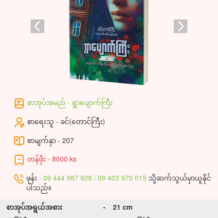
စာအုပ်အမည် - ရွာပျောက်ကြီး
စာရေးသူ - ခင်(တောင်ကြီး)
စာမျက်နှာ - 207
တန်ဖိုး - 8000 ks
ဖုန်း
- 09 444 987 928 / 09 403 970 015
သို့ဆက်သွယ်မှာယူနိုင်
ပါသည်။
စာအုပ်အရွယ်အစား
-
21 cm