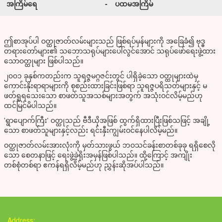
အကြိမ်ရေ
-
ပထမအကြိမ်
ဤစာအုပ်ပါ ဝတ္ထုဇာတ်လမ်းများသည် ဖြစ်ရပ်မှန်များကို အခြေခံ၍ ဗုဒ္ဓ
တရားတော်များ၏ သဘောသရုပ်များပေါ်လွင်​အောင် သရုပ်ဖော်ရေးဖွဲ့ထား
သောဝတ္ထုများ ဖြစ်ပါသည်။
၂၀၀၁ ခုနှစ်ကတည်းက သူရဇ္ဇမဂ္ဂဇင်းတွင် ပါရှိခဲ့သော ဝတ္ထုများထဲမှ
ကောင်းနိုးရာရာများကို စုစည်းထားခြင်းဖြစ်ရာ သူရဇ္ဇပရိသတ်များနှင့် မ
ဖတ်ရှုရသေးသော စာဖတ်သူအသစ်များအတွက် အသုံးဝင်လိမ့်မည်ဟု
ထင်မြင်မိပါသည်။
'ရွာပျောက်ကြီး' ဝတ္ထုသည် ဗီဒီယိုအဖြစ် ထွက်ရှိထားပြီးဖြစ်သဖြင့် အချို့
သော စာဖတ်သူများနှင့်လည်း ရင်းနှီးကျွမ်းဝင်နေပါလိမ့်မည်။
ဝတ္ထုဇာတ်လမ်းအားလုံးကို မှတ်သားဖွယ် ဘဝသင်ခန်းစာတစ်ခုခု ရရှိစေလို
သော စေတနာဖြင့် ရေးဖွဲ့ခဲ့ရိုးအမှန်ဖြစ်ပါသည်။ ထို့ကြောင့် အကျိုး
တစ်စုံတစ်ရာ ဧကန်ရရှိလိမ့်မည်ဟု ညွှန်းဆိုအပ်ပါသည်။
Address: