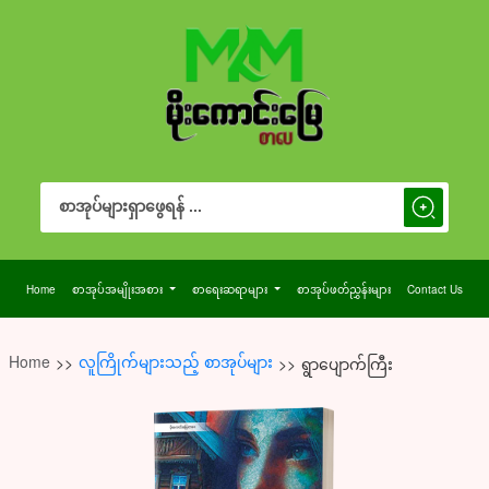
Search Button
Search
for:
Home
စာအုပ်အမျိုးအစား
စာရေးဆရာများ
စာအုပ်ဖတ်ညွှန်းများ
Contact Us
Home
လူကြိုက်များသည့် စာအုပ်များ
>>
>>
‌ရွာပျောက်ကြီး