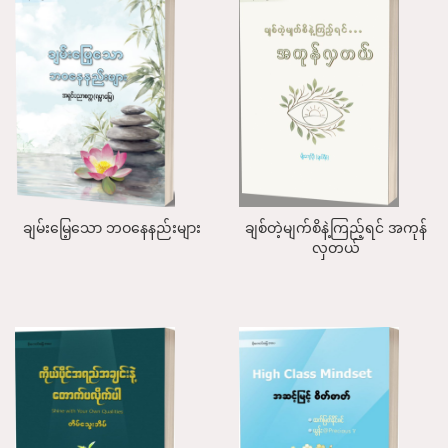
ချမ်းမြေ့သော ဘဝနေနည်းများ
ချစ်တဲ့မျက်စိနဲ့ကြည့်ရင် အကုန်
လှတယ်