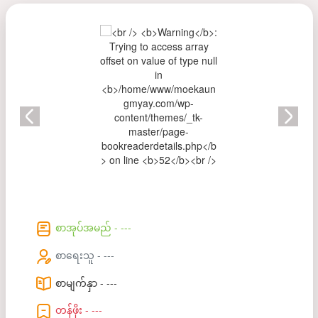
စာအုပ်အမည် - ---
စာရေးသူ - ---
စာမျက်နှာ - ---
တန်ဖိုး - ---