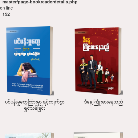
master/page-bookreaderdetails.php
on line
152
ပင်ပန်းမှုတွေကြားမှာ ရင့်ကျက်စွာ
ဒီနေ့ ကြိုးစားနေသည်
ရှင်သန်ခြင်း