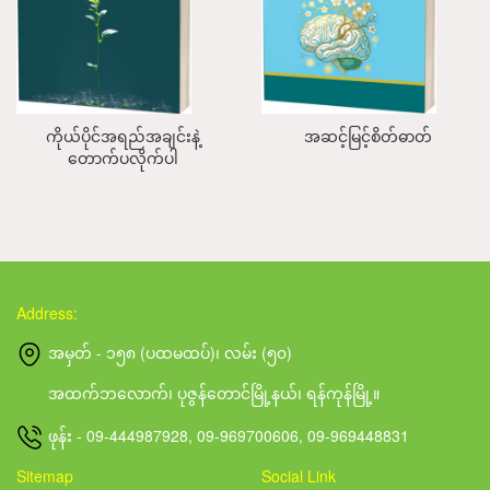
ကိုယ်ပိုင်အရည်အချင်းနဲ့
အဆင့်မြင့်စိတ်ဓာတ်
တောက်ပလိုက်ပါ
Address:
အမှတ် - ၁၅၈ (ပထမထပ်)၊ လမ်း (၅၀)
အထက်ဘလောက်၊ ပုဇွန်တောင်မြို့နယ်၊ ရန်ကုန်မြို့။
ဖုန်း - 09-444987928, 09-969700606, 09-969448831
Sitemap
Social Link