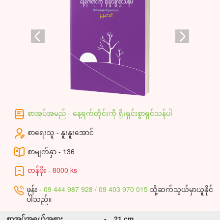
စာအုပ်အမည် - နေ့ရက်တိုင်းကို ရိုးရှင်းစွာရှင်သန်ပါ
စာရေးသူ - နူးနူးအောင်
စာမျက်နှာ - 136
တန်ဖိုး - 8000 ks
ဖုန်း
- 09 444 987 928 / 09 403 970 015
သို့ဆက်သွယ်မှာယူနိုင်
ပါသည်။
စာအုပ်အရွယ်အစား
-
21 cm