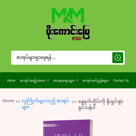
Search Button
Search
for:
Home
စာအုပ်အမျိုးအစား
စာရေးဆရာများ
စာအုပ်ဖတ်ညွှန်းများ
Contact Us
Home
လူကြိုက်များသည့် စာအုပ်
>>
>>
နေ့ရက်တိုင်းကို ရိုးရှင်းစွာ
များ
ရှင်သန်ပါ