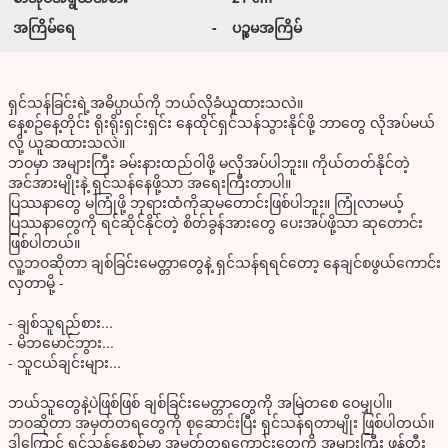
အကြိမ်ရေ
-
ပဉ္စမအကြိမ်
ရှင်သန်ခြင်းရဲ့အဓိပ္ပာယ်ကို ဘယ်လိုခံယူထားသလဲ။
နေ့စဥ်နေ့တိုင်း ရိုးရိုးရှင်းရှင်း နေထိုင်ရှင်သန်သွားနိုင်ဖို့ ဘာတွေ လိုအပ်မယ်
လို့ ယူဆထားသလဲ။
ဘဝမှာ အများကြီး ခမ်းနားထည်ဝါဖို့ မလိုအပ်ပါဘူး။ ကိုယ်တတ်နိုင်တဲ့
အင်အားမျိုးနဲ့ ရှင်သန်နေဖို့သာ အရေးကြီးတာပါ။
ပြဿနာတွေ မကြုံဖို့ ဘုရားထံကိုဆုမတောင်းဖြစ်ပါဘူး။ ကြုံလာမယ့်
ပြဿနာတွေကို ရင်ဆိုင်နိုင်တဲ့ စိတ်ခွန်အားတွေ ပေးအပ်ဖို့သာ ဆုတောင်း
ဖြစ်ပါတယ်။
လူ့ဘဝဆိုတာ ချစ်ခြင်းမေတ္တာတွေနဲ့ ရှင်သန်ရရင်တော့ နေချင်စဖွယ်ကောင်း
လှတာမို့ -
- ချစ်သူရည်စား...
- မိဘမောင်ဘွား...
- သူငယ်ချင်းများ...
ဘယ်သူတွေနဲ့ပဲဖြစ်ဖြစ် ချစ်ခြင်းမေတ္တာတွေကို အမြဲတစေ ဝေမျှပါ။
ဘဝဆိုတာ အမှတ်တရတွေကို စုဆောင်းပြီး ရှင်သန်ရတာမျိုး ဖြစ်ပါတယ်။
ဒါကြောင့် ရှင်သန်နေစဉ်မှာ အမှတ်တရကောင်းတွေကို အများကြီး ဖန်တီး