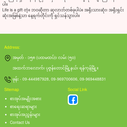
ပါ။
Life is a gift တဲ့။ ဘဝဆိုတာ ဆုလာဘ်တစ်ခုပါပဲ။ အရိုးသားဆုံး၊ အရိုးရှင်း
ဆုံးအဖြစ်နဲ့သာ နေ့ရက်တိုင်းကို ရှင်သန်သွားပါ။
Address:
အမှတ် - ၁၅၈ (ပထမထပ်)၊ လမ်း (၅၀)
အထက်ဘလောက်၊ ပုဇွန်တောင်မြို့နယ်၊ ရန်ကုန်မြို့။
ဖုန်း - 09-444987928, 09-969700606, 09-969448831
Sitemap
Social Link
စာအုပ်အမျိုးအစား
စာရေးဆရာများ
စာအုပ်အညွှန်းများ
Contact Us