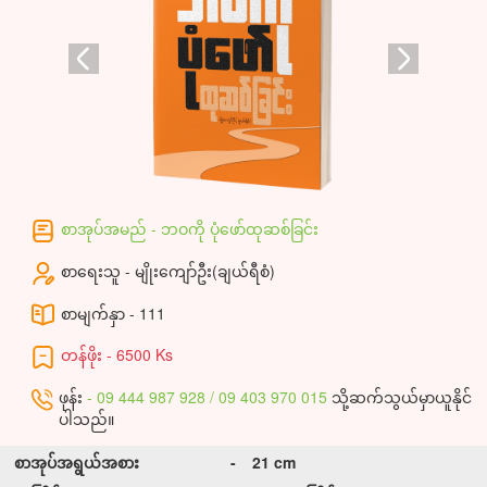
စာအုပ်အမည် - ဘဝကို ပုံဖော်ထုဆစ်ခြင်း
စာရေးသူ - မျိုးကျော်ဦး(ချယ်ရီစံ)
စာမျက်နှာ - 111
တန်ဖိုး - 6500 Ks
ဖုန်း
- 09 444 987 928 / 09 403 970 015
သို့ဆက်သွယ်မှာယူနိုင်
ပါသည်။
စာအုပ်အရွယ်အစား
-
21 cm