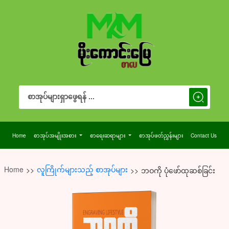
Search Button
Search
for:
Home
စာအုပ်အမျိုးအစား
စာရေးဆရာများ
စာအုပ်ဖတ်ညွှန်းများ
Contact Us
Home
လူကြိုက်များသည့် စာအုပ်များ
>>
>>
ဘဝကို ပုံဖော်ထုဆစ်ခြင်း