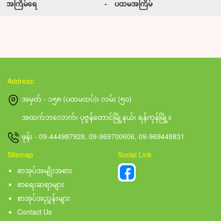
အကြိမ်ရေ
-
ပထမအကြိမ်
Address:
အမှတ် - ၁၅၈ (ပထမထပ်)၊ လမ်း (၅၀)
အထက်ဘလောက်၊ ပုဇွန်တောင်မြို့နယ်၊ ရန်ကုန်မြို့။
ဖုန်း - 09-444987928, 09-969700606, 09-969448831
Sitemap
Social Link
စာအုပ်အမျိုးအစား
စာရေးဆရာများ
စာအုပ်အညွှန်းများ
Contact Us