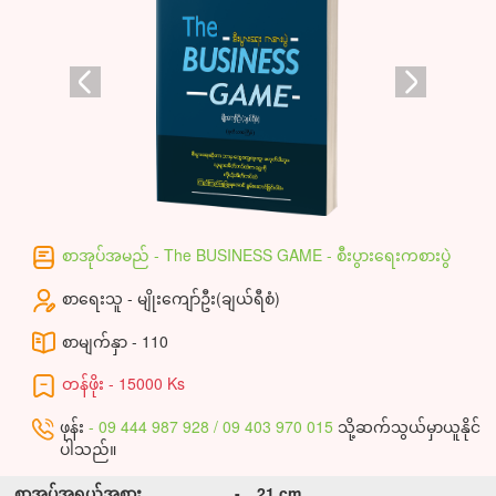
စာအုပ်အမည် - The BUSINESS GAME - စီးပွားရေးကစားပွဲ
စာရေးသူ - မျိုးကျော်ဦး(ချယ်ရီစံ)
စာမျက်နှာ - 110
တန်ဖိုး - 15000 Ks
ဖုန်း
- 09 444 987 928 / 09 403 970 015
သို့ဆက်သွယ်မှာယူနိုင်
ပါသည်။
စာအုပ်အရွယ်အစား
-
21 cm