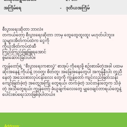
အကြိမ်ရေ
-
ဒုတိယအကြိမ်
စီးပွားရေးဆိုတာ ဘာလဲ။
တကယ်တော့ စီးပွားရေးဆိုတာ ဘာမှ ထွေထွေထူးထူး မဟုတ်ပါဘူး။
သူများအိတ်ကပ်ထဲက ငွေကို
ကိုယ့်အိတ်ကပ်ထဲဆီ
ကြည်ကြည်ဖြူဖြူရအောင်
စွမ်းဆောင်ခြင်းပါပဲ။
ကျွန်တော့်ရဲ့ ''စီးပွားရေးကစားပွဲ'' စာအုပ် ကိုရေးဖို့ စဉ်းစားမိတဲ့အခါ ပထမ
ဆုံးအနေနဲ့ ကိုယ်နဲ့ ဘဝတူ၊ စိတ်တူ၊ အခြေအနေတွေပါ အကုန်နီးပါး တူညီ
နေတဲ့ အသေးစားလုပ်ငန်းလေး တွေကို ကျွန်တော် ကျင်လည်ဖြတ်သန်း
ကျော်ဖြတ်ခဲ့တဲ့ အတွေ့အကြုံ တွေရယ်၊ တက်ခဲ့တဲ့ သင်တန်းတွေက သိခဲ့
တဲ့ အသိတွေရယ်၊ ကျွန်တော့် ခံယူချက်လေးတွေ မျှဝေချင်တာရယ်တွေနဲ့
ပေါင်းစပ်ရေးသားဖြစ်ခဲ့ပါတယ်။
Address: