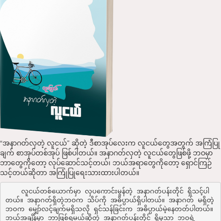
“အနာဂတ်လှတဲ့ လူငယ်” ဆိုတဲ့ ဒီစာအုပ်လေးက လူငယ်တွေအတွက် အကြံပြု
ချက် စာအုပ်တစ်အုပ် ဖြစ်ပါတယ်။ အနာဂတ်လှတဲ့ လူငယ်တွေဖြစ်ဖို့ ဘဝမှာ
ဘာတွေကိုတော့ လုပ်ဆောင်သင့်တယ်၊ ဘယ်အရာတွေကိုတော့ ရှောင်ကြဉ်
သင့်တယ်ဆိုတာ အကြုံပြုရေးသားထားပါတယ်။
    လူငယ်တစ်ယောက်မှာ လှပကောင်းမွန်တဲ့ အနာဂတ်ပန်းတိုင် ရှိသင့်ပါ
တယ်။ အနာဂတ်ရှိတဲ့ဘဝက သိပ်ကို အဓိပ္ပာယ်ရှိပါတယ်။ အနာဂတ် မရှိတဲ့
ဘဝက မျှော်လင့်ချက်မရှိသလို ရှင်သန်ခြင်းက အဓိပ္ပာယ်မဲ့နေတတ်ပါတယ်။ 
ဘယ်အချိန်မှာ ဘာဖြစ်ရမယ်ဆိုတဲ့ အနာဂတ်ပန်းတိုင် ရှိမှသာ ဘဝရဲ့ 