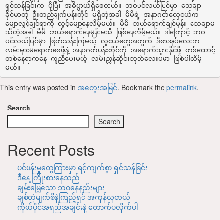
ရှင်သန်ခြင်းက ပိုပြီး အဓိပ္ပာယ်ရှိစေတယ်။ ဘဝပင်လယ်ပြင်မှာ သေချာ
ခိုင်မာတဲ့ ဦးတည်ချက်ပန်းတိုင် မရှိတဲ့အခါ မိမိရဲ့ အနာဂတ်လှေငယ်က 
မျောလွင့်ချင်ရာကို လွင့်မျောနေလိမ့်မယ်။ မိမိ ဘယ်ရောက်ချင်မှန်း သေချာမ
သိတဲ့အခါ မိမိ ဘယ်ရောက်နေမှန်းမသိ ဖြစ်နေလိမ့်မယ်။ ဒါကြောင့် ဘဝ
ပင်လယ်ပြင်မှာ ဖြတ်သန်းကြမယ့် လူငယ်တွေအတွက် ဒီစာအုပ်လေးက 
လမ်းမှားမရောက်စေဖို့နဲ့ အနာဂတ်ပန်းတိုင်ကို အရောက်သွားနိုင်ဖို့ တစ်ထောင့်
တစ်နေရာကနေ ကူညီပေးမယ့် လမ်းညွှန်ဆိုင်းဘုတ်လေးပမာ ဖြစ်ပါလိမ့်
မယ်။
This entry was posted in
အတွေးအမြင်
. Bookmark the
permalink
.
Search
Search
Recent Posts
ပင်ပန်းမှုတွေကြားမှာ ရင့်ကျက်စွာ ရှင်သန်ခြင်း
ဒီနေ့ ကြိုးစားနေသည်
ချမ်းမြေ့သော ဘဝနေနည်းများ
ချစ်တဲ့မျက်စိနဲ့ကြည့်ရင် အကုန်လှတယ်
ကိုယ်ပိုင်အရည်အချင်းနဲ့ တောက်ပလိုက်ပါ